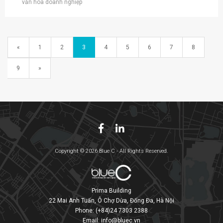
văn hóa doanh nghiệp
«
1
2
3
4
5
6
7
8
9
»
Copyright © 2026 Blue C - All Rights Reserved.
Prima Building
22 Mai Anh Tuấn, Ô Chợ Dừa, Đống Đa, Hà Nội
Phone:
(+84)24 7303 2388
Email:
info@bluec.vn