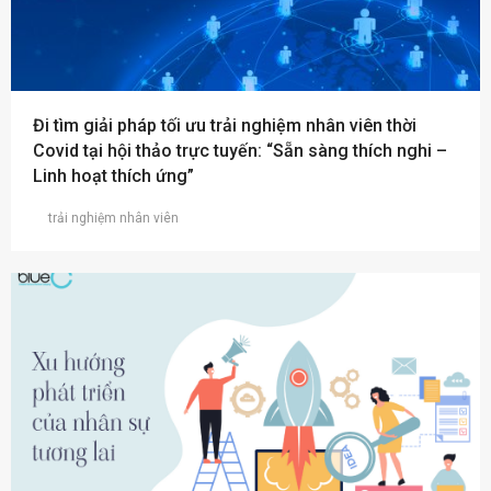
Đi tìm giải pháp tối ưu trải nghiệm nhân viên thời
Covid tại hội thảo trực tuyến: “Sẵn sàng thích nghi –
Linh hoạt thích ứng”
trải nghiệm nhân viên