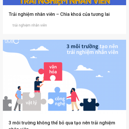
Trải nghiệm nhân viên – Chìa khoá của tương lai
trải nghiệm nhân viên
3 môi trường không thể bỏ qua tạo nên trải nghiệm