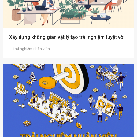
Xây dựng không gian vật lý tạo trải nghiệm tuyệt vời
trải nghiệm nhân viên