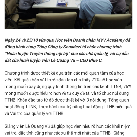
Ngày 24 và 25/10 vừa qua, Học viên Doanh nhân MVV Academy đã
đồng hành cùng Tổng Công ty Sonadezi tổ chức chương trình
“Huấn luyện Truyền thông nội bộ” cho các nhà quản lý, với sự dẫn
dắt của huấn luyện viên Lê Quang Vũ – CEO Blue C.
Chương trình được thiết kế dựa trên các mối quan tâm của học
viên. Kết quả khảo sát trước đào tạo cho thấy 71% số học viên
mong muốn xây dựng quy trình thông tin trên các kênh TTNB, 76%
mong muốn được hiểu rõ hơn về tư duy đề tài và tổ chức nội dung
TTNB. Khóa đào tạo từ đó được thiết kế với 3 nội dung: Tổng quan
hoạt động TTNB, Thực hành các kỹ năng hoạt động TTNB hiệu quả
và Vai trò của quản lý với TTNB.
Giảng viên Lê Quang Vũ đã giúp học viên hiểu rõ hơn các khái niệm,
vai trò, đặc tính cũng như các xu thế mới nhất của TTNB. Giảng