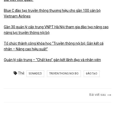
Blue C đào tạo truyền thông thương hiệu cho gần 100 cán bộ
Vietnam Airlines
Gần 30 quản lý cấp trung VNPT Hà Nội tham gia đào tạo nâng cao
năng lực truyền thông nội bộ
Tổ chức thành công khóa học “Truyền thông nội bộ: Gắn kết cá
nhân – Nâng cao hiệu suất”
Quản lý cấp trung – “Chất keo” gắn kết lãnh đạo và nhân viên
Thẻ:
SONADEZI
TRUYEN THONG NOI BO
ĐÀO TẠO
Bài viết sau