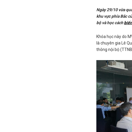
Ngày 29/10 vừa qua,
khu vực phía Bắc c
bộ và học cách
biến
Khóa học này do MV
là chuyên gia Lê Q
thông nội bộ (TTNB