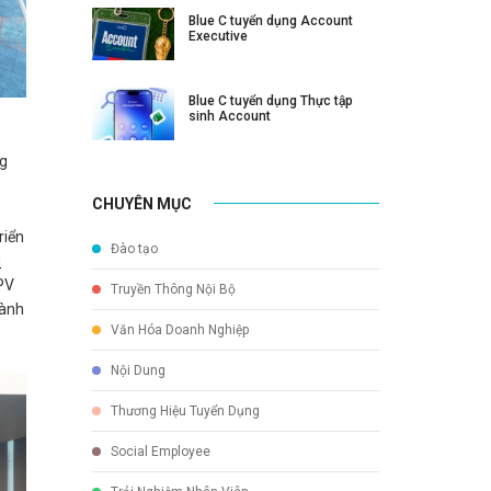
Blue C tuyển dụng Account
Executive
Blue C tuyển dụng Thực tập
sinh Account
ng
CHUYÊN MỤC
riển
Đào tạo
u
 PV
Truyền Thông Nội Bộ
hành
Văn Hóa Doanh Nghiệp
Nội Dung
Thương Hiệu Tuyển Dụng
Social Employee