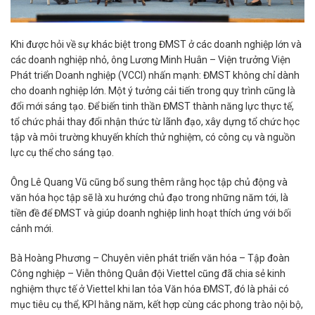
Khi được hỏi về sự khác biệt trong ĐMST ở các doanh nghiệp lớn và
các doanh nghiệp nhỏ, ông Lương Minh Huân – Viện trưởng Viện
Phát triển Doanh nghiệp (VCCI) nhấn mạnh: ĐMST không chỉ dành
cho doanh nghiệp lớn. Một ý tưởng cải tiến trong quy trình cũng là
đổi mới sáng tạo. Để biến tinh thần ĐMST thành năng lực thực tế,
tổ chức phải thay đổi nhận thức từ lãnh đạo, xây dựng tổ chức học
tập và môi trường khuyến khích thử nghiệm, có công cụ và nguồn
lực cụ thể cho sáng tạo.
Ông Lê Quang Vũ cũng bổ sung thêm rằng học tập chủ động và
văn hóa học tập sẽ là xu hướng chủ đạo trong những năm tới, là
tiền đề để ĐMST và giúp doanh nghiệp linh hoạt thích ứng với bối
cảnh mới.
Bà Hoàng Phương – Chuyên viên phát triển văn hóa – Tập đoàn
Công nghiệp – Viễn thông Quân đội Viettel cũng đã chia sẻ kinh
nghiệm thực tế ở Viettel khi lan tỏa Văn hóa ĐMST, đó là phải có
mục tiêu cụ thể, KPI hằng năm, kết hợp cùng các phong trào nội bộ,