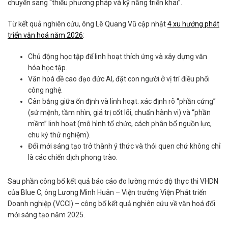
chuyển sang “thiếu phương pháp và kỹ năng triển khai”.
Từ kết quả nghiên cứu, ông Lê Quang Vũ cập nhật
4 xu hướng phát
triển văn hoá năm 2026
:
Chủ động học tập để linh hoạt thích ứng và xây dựng văn
hóa học tập.
Văn hoá đề cao đạo đức AI, đặt con người ở vị trí điều phối
công nghệ.
Cân bằng giữa ổn định và linh hoạt: xác định rõ “phần cứng”
(sứ mệnh, tầm nhìn, giá trị cốt lõi, chuẩn hành vi) và “phần
mềm” linh hoạt (mô hình tổ chức, cách phân bổ nguồn lực,
chu kỳ thử nghiệm).
Đổi mới sáng tạo trở thành ý thức và thói quen chứ không chỉ
là các chiến dịch phong trào.
Sau phần công bố kết quả báo cáo đo lường mức độ thực thi VHDN
của Blue C, ông Lương Minh Huân – Viện trưởng Viện Phát triển
Doanh nghiệp (VCCI) – công bố kết quả nghiên cứu về văn hoá đổi
mới sáng tạo năm 2025.