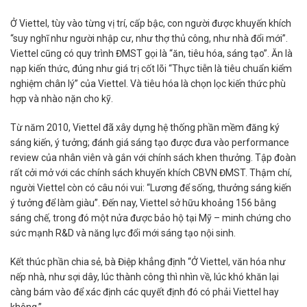
Ở Viettel, tùy vào từng vị trí, cấp bậc, con người được khuyến khích
“suy nghĩ như người nhập cư, như thợ thủ công, như nhà đổi mới”.
Viettel cũng có quy trình ĐMST gọi là “ăn, tiêu hóa, sáng tạo”. Ăn là
nạp kiến thức, đúng như giá trị cốt lõi “Thực tiễn là tiêu chuẩn kiểm
nghiệm chân lý” của Viettel. Và tiêu hóa là chọn lọc kiến thức phù
hợp và nhào nặn cho kỹ.
Từ năm 2010, Viettel đã xây dựng hệ thống phần mềm đăng ký
sáng kiến, ý tưởng; đánh giá sáng tạo được đưa vào performance
review của nhân viên và gắn với chính sách khen thưởng. Tập đoàn
rất cởi mở với các chính sách khuyến khích CBVN ĐMST. Thậm chí,
người Viettel còn có câu nói vui: “Lương để sống, thưởng sáng kiến
ý tưởng để làm giàu”. Đến nay, Viettel sở hữu khoảng 156 bằng
sáng chế, trong đó một nửa được bảo hộ tại Mỹ – minh chứng cho
sức mạnh R&D và năng lực đổi mới sáng tạo nội sinh.
Kết thúc phần chia sẻ, bà Điệp khẳng định “Ở Viettel, văn hóa như
nếp nhà, như sợi dây, lúc thành công thì nhìn về, lúc khó khăn lại
càng bám vào để xác định các quyết định đó có phải Viettel hay