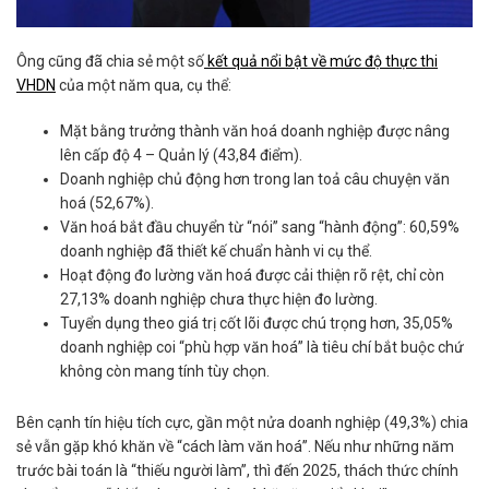
Ông cũng đã chia sẻ một số
kết quả nổi bật về mức độ thực thi
VHDN
của một năm qua, cụ thể:
Mặt bằng trưởng thành văn hoá doanh nghiệp được nâng
lên cấp độ 4 – Quản lý (43,84 điểm).
Doanh nghiệp chủ động hơn trong lan toả câu chuyện văn
hoá (52,67%).
Văn hoá bắt đầu chuyển từ “nói” sang “hành động”: 60,59%
doanh nghiệp đã thiết kế chuẩn hành vi cụ thể.
Hoạt động đo lường văn hoá được cải thiện rõ rệt, chỉ còn
27,13% doanh nghiệp chưa thực hiện đo lường.
Tuyển dụng theo giá trị cốt lõi được chú trọng hơn, 35,05%
doanh nghiệp coi “phù hợp văn hoá” là tiêu chí bắt buộc chứ
không còn mang tính tùy chọn.
Bên cạnh tín hiệu tích cực, gần một nửa doanh nghiệp (49,3%) chia
sẻ vẫn gặp khó khăn về “cách làm văn hoá”. Nếu như những năm
trước bài toán là “thiếu người làm”, thì đến 2025, thách thức chính