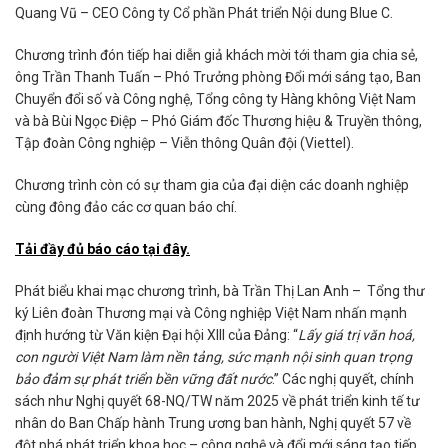
Quang Vũ – CEO Công ty Cổ phần Phát triển Nội dung Blue C.
Chương trình đón tiếp hai diễn giả khách mời tới tham gia chia sẻ,
ông Trần Thanh Tuấn – Phó Trưởng phòng Đổi mới sáng tạo, Ban
Chuyển đổi số và Công nghệ, Tổng công ty Hàng không Việt Nam
và bà Bùi Ngọc Điệp – Phó Giám đốc Thương hiệu & Truyền thông,
Tập đoàn Công nghiệp – Viễn thông Quân đội (Viettel).
Chương trình còn có sự tham gia của đại diện các doanh nghiệp
cùng đông đảo các cơ quan báo chí.
Tải đầy đủ báo cáo tại đây.
Phát biểu khai mạc chương trình, bà Trần Thị Lan Anh – Tổng thư
ký Liên đoàn Thương mại và Công nghiệp Việt Nam nhấn mạnh
định hướng từ Văn kiện Đại hội XIII của Đảng: “
Lấy giá trị văn hoá,
con người Việt Nam làm nền tảng, sức mạnh nội sinh quan trọng
bảo đảm sự phát triển bền vững đất nước
.” Các nghị quyết, chính
sách như Nghị quyết 68-NQ/TW năm 2025 về phát triển kinh tế tư
nhân do Ban Chấp hành Trung ương ban hành, Nghị quyết 57 về
đột phá phát triển khoa học – công nghệ và đổi mới sáng tạo tiếp