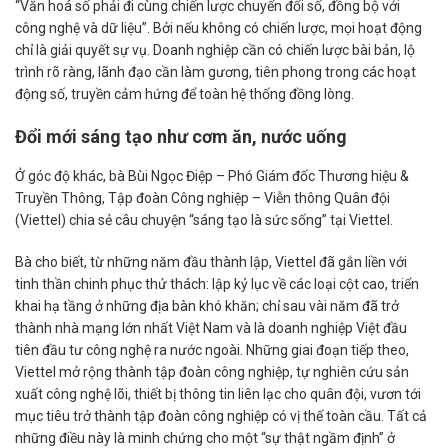
“Văn hoá số phải đi cùng chiến lược chuyển đổi số, đồng bộ với
công nghệ và dữ liệu”. Bởi nếu không có chiến lược, mọi hoạt động
chỉ là giải quyết sự vụ. Doanh nghiệp cần có chiến lược bài bản, lộ
trình rõ ràng, lãnh đạo cần làm gương, tiên phong trong các hoạt
động số, truyền cảm hứng để toàn hệ thống đồng lòng.
Đổi mới sáng tạo như cơm ăn, nước uống
Ở góc độ khác, bà Bùi Ngọc Điệp – Phó Giám đốc Thương hiệu &
Truyền Thông, Tập đoàn Công nghiệp – Viễn thông Quân đội
(Viettel) chia sẻ câu chuyện “sáng tạo là sức sống” tại Viettel.
Bà cho biết, từ những năm đầu thành lập, Viettel đã gắn liền với
tinh thần chinh phục thử thách: lập kỷ lục về các loại cột cao, triển
khai hạ tầng ở những địa bàn khó khăn; chỉ sau vài năm đã trở
thành nhà mạng lớn nhất Việt Nam và là doanh nghiệp Việt đầu
tiên đầu tư công nghệ ra nước ngoài. Những giai đoạn tiếp theo,
Viettel mở rộng thành tập đoàn công nghiệp, tự nghiên cứu sản
xuất công nghệ lõi, thiết bị thông tin liên lạc cho quân đội, vươn tới
mục tiêu trở thành tập đoàn công nghiệp có vị thế toàn cầu. Tất cả
những điều này là minh chứng cho một “sự thật ngầm định” ở