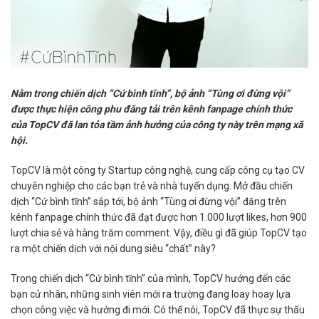
Nằm trong chiến dịch “Cứ bình tĩnh”, bộ ảnh “Tùng ơi đừng vội”
được thực hiện công phu đăng tải trên kênh fanpage chính thức
của TopCV đã lan tỏa tầm ảnh hưởng của công ty này trên mạng xã
hội.
TopCV là một công ty Startup công nghệ, cung cấp công cụ tạo CV
chuyên nghiệp cho các bạn trẻ và nhà tuyển dụng. Mở đầu chiến
dịch “Cứ bình tĩnh” sắp tới, bộ ảnh “Tùng ơi đừng vội” đăng trên
kênh fanpage chính thức đã đạt được hơn 1.000 lượt likes, hơn 900
lượt chia sẻ và hàng trăm comment. Vậy, điều gì đã giúp TopCV tạo
ra một chiến dịch với nội dung siêu “chất” này?
Trong chiến dịch “Cứ bình tĩnh” của mình, TopCV hướng đến các
bạn cử nhân, những sinh viên mới ra trường đang loay hoay lựa
chọn công việc và hướng đi mới. Có thể nói, TopCV đã thực sự thấu