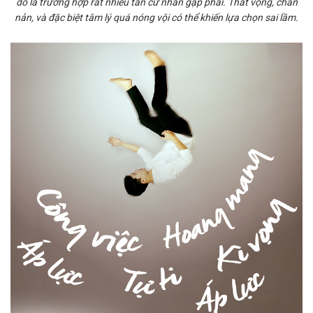
đó là trường hợp rất nhiều tân cử nhân gặp phải. Thất vọng, chán
nản, và đặc biệt tâm lý quá nóng vội có thể khiến lựa chọn sai lầm.