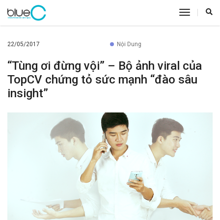
toggle
navigatio
22/05/2017
Nội Dung
“Tùng ơi đừng vội” – Bộ ảnh viral của
TopCV chứng tỏ sức mạnh “đào sâu
insight”