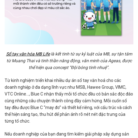
Sổ tay văn hóa MB Life
là kết tinh từ sự kỷ luật của MB, sự tận tâm
từ Muang Thai và tinh thần năng động, văn minh của Ageas, được
thể hiện qua concept “Đội bóng tinh nhuệ”.
Từ kinh nghiệm triển khai nhiều dự án sổ tay văn hoá cho các
doanh nghiệp ở đa dạng lĩnh vực như MSB, Hawee Group, VIMC,
VTC Online…, Blue C nhận thấy mỗi tổ chức đều có bản sắc độc đáo
cùng những câu chuyện thành công đầy cảm hứng. Mỗi cuốn sổ
tay đều được Blue C “may đo” và thiết kế riêng, với cấu trúc và cách
thể hiện sáng tạo, thu hút để phản ánh rõ nét nét đặc trưng của
từng tổ chức.
Nếu doanh nghiệp của bạn đang tìm kiếm giải pháp xây dựng sản