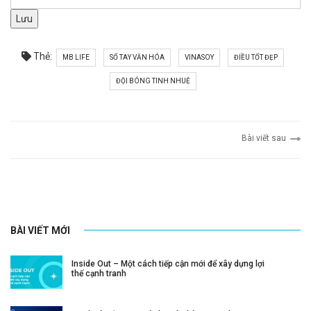
Lưu
Thẻ:
MB LIFE
SỔ TAY VĂN HÓA
VINASOY
ĐIỀU TỐT ĐẸP
ĐỘI BÓNG TINH NHUỆ
Bài viết sau
BÀI VIẾT MỚI
Inside Out – Một cách tiếp cận mới để xây dựng lợi
thế cạnh tranh