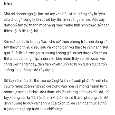
hóa
Một số doanh nghiệp làm sổ tay văn hóa vì cho rằng đây là “yêu
cầu chung”: công ty lớn có sổ tay thì mình cũng nên có. Việc xây
dựng sổ tay trở thành một hạng mục mang tính hình thức để hoàn
thiện bộ tài liệu nội bộ.
Khi xuất phát từ tư duy “làm cho có” theo phong trào, nội dung sổ
tay thường thiếu chiều sâu và không gắn với thực tế vận hành. Kết
quả là tài liệu được tạo ra nhưng không giải quyết được vấn đề cụ
thể cho doanh nghiệp, nhân viên khó nhận thấy sự liên quan với
công việc hằng ngày, dần dần khiến cuốn sổ bị bỏ quên dù đã tốn
không ít nguồn lực để xây dựng.
Sổ tay văn hóa chỉ thực sự có ý nghĩa khi nó xuất phát từ một nhu
cầu rõ ràng: doanh nghiệp coi trọng văn hóa và mong muốn từng
nhân sự trong tổ chức đều thấm nhuần những giá trị ấy. Khi đó, sổ
tay không còn là “tài liệu tham khảo” mà trở thành phương tiện để
định hướng tư duy và hành vi của tổ chức, để văn hóa thực sự hỗ
trợ doanh nghiệp triển khai chiến lược.