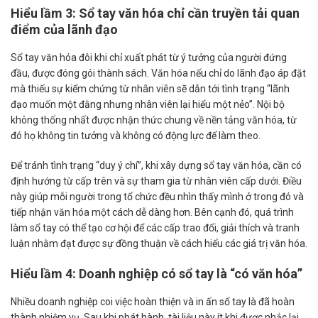
Hiểu lầm 3: Sổ tay văn hóa chỉ cần truyền tải quan
điểm của lãnh đạo
Sổ tay văn hóa đôi khi chỉ xuất phát từ ý tưởng của người đứng
đầu, được đóng gói thành sách. Văn hóa nếu chỉ do lãnh đạo áp đặt
mà thiếu sự kiểm chứng từ nhân viên sẽ dẫn tới tình trạng “lãnh
đạo muốn một đằng nhưng nhân viên lại hiểu một nẻo”. Nội bộ
không thống nhất được nhận thức chung về nền tảng văn hóa, từ
đó họ không tin tưởng và không có động lực để làm theo.
Để tránh tình trạng “duy ý chí”, khi xây dựng sổ tay văn hóa, cần có
định hướng từ cấp trên và sự tham gia từ nhân viên cấp dưới. Điều
này giúp mỗi người trong tổ chức đều nhìn thấy mình ở trong đó và
tiếp nhận văn hóa một cách dễ dàng hơn. Bên cạnh đó, quá trình
làm sổ tay có thể tạo cơ hội để các cấp trao đổi, giải thích và tranh
luận nhằm đạt được sự đồng thuận về cách hiểu các giá trị văn hóa.
Hiểu lầm 4: Doanh nghiệp có sổ tay là “có văn hóa”
Nhiều doanh nghiệp coi việc hoàn thiện và in ấn sổ tay là đã hoàn
thành nhiệm vụ. Sau khi phát hành, tài liệu này ít khi được nhắc lại,