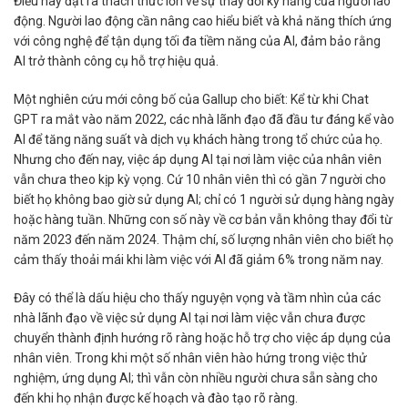
Điều này đặt ra thách thức lớn về sự thay đổi kỹ năng của người lao
động. Người lao động cần nâng cao hiểu biết và khả năng thích ứng
với công nghệ để tận dụng tối đa tiềm năng của AI, đảm bảo rằng
AI trở thành công cụ hỗ trợ hiệu quả.
Một nghiên cứu mới công bố của Gallup cho biết: Kể từ khi Chat
GPT ra mắt vào năm 2022, các nhà lãnh đạo đã đầu tư đáng kể vào
AI để tăng năng suất và dịch vụ khách hàng trong tổ chức của họ.
Nhưng cho đến nay, việc áp dụng AI tại nơi làm việc của nhân viên
vẫn chưa theo kịp kỳ vọng. Cứ 10 nhân viên thì có gần 7 người cho
biết họ không bao giờ sử dụng AI; chỉ có 1 người sử dụng hàng ngày
hoặc hàng tuần. Những con số này về cơ bản vẫn không thay đổi từ
năm 2023 đến năm 2024. Thậm chí, số lượng nhân viên cho biết họ
cảm thấy thoải mái khi làm việc với AI đã giảm 6% trong năm nay.
Đây có thể là dấu hiệu cho thấy nguyện vọng và tầm nhìn của các
nhà lãnh đạo về việc sử dụng AI tại nơi làm việc vẫn chưa được
chuyển thành định hướng rõ ràng hoặc hỗ trợ cho việc áp dụng của
nhân viên. Trong khi một số nhân viên hào hứng trong việc thử
nghiệm, ứng dụng AI; thì vẫn còn nhiều người chưa sẵn sàng cho
đến khi họ nhận được kế hoạch và đào tạo rõ ràng.