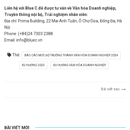
Liên hệ với Blue C để được tư vấn về Văn hóa Doanh nghiệp,
Truyền thông nội bộ, Trải nghiệm nhân viên:
Địa chỉ: Prima Building, 22 Mai Anh Tuấn, Ô Chợ Dừa, Đống Đa, Hà
Nội
Phone: (+84)24 7303 2388
Email: info@bluec.vn
Thẻ:
BÁO CÁO MỨC ĐỘ TRƯỞNG THÀNH VĂN HÓA DOANH NGHIỆP 2024
XU HƯỚNG 2025
XU HƯỚNG VĂN HÓA DOANH NGHIỆP
Bài viết sau
BÀI VIẾT MỚI