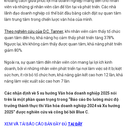
khoảng cách giữa phúc lợi mà doanh nghiệp mang đến cho nhân
viên và những gì nhân viên cần để tồn tại và phát triển. Các nhà
lãnh đạo doanh nghiệp có thể bắt đầu bằng cách đặt sự quan tâm
làm trung tâm trong chiến lược văn hóa của mình.
Theo nghiên cứu của O.C. Tanner
, khi nhân viên cảm thấy tổ chức
quan tâm đến họ, khả năng họ cảm thấy phát triển tăng 378%.
Ngược lại, khi không cảm thấy được quan tâm, khả năng phát triển
giảm 80%.
Ngoài ra, sự quan tâm đến nhân viên còn mang lại lợi ích kinh
doanh, bởi vì những nhân viên phát triển tại nơi làm việc sẽ ít bị kiệt
sức hơn, ít rời bỏ tổ chức hơn, khả năng gắn kết cao hơn 12 lần, khả
năng làm việc xuất sắc cao hơn 7 lần.
Các nhận định về 5 xu hướng Văn hóa doanh nghiệp 2025 nói
trên là một phần quan trọng trong “Báo cáo Đo lường mức độ
trưởng thành thực thi Văn hóa doanh nghiệp 2024 và Xu hướng
2025” được nghiên cứu và công bố bởi Blue C.
XEM VÀ TẢI BÁO CÁO BẢN ĐẦY ĐỦ
TẠI ĐÂY