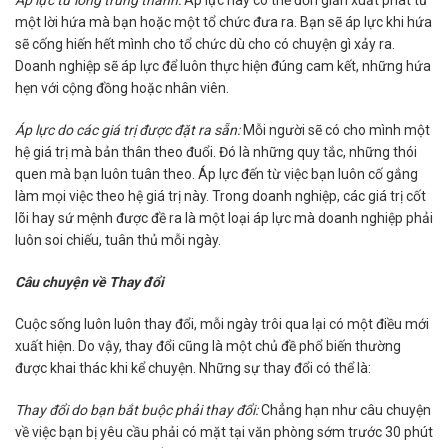
Áp lực từ lòng trung thành:
Áp lực này có thể đơn giản xuất phát từ
một lời hứa mà bạn hoặc một tổ chức đưa ra. Bạn sẽ áp lực khi hứa
sẽ cống hiến hết mình cho tổ chức dù cho có chuyện gì xảy ra.
Doanh nghiệp sẽ áp lực để luôn thực hiện đúng cam kết, những hứa
hẹn với cộng đồng hoặc nhân viên.
Áp lực do các giá trị được đặt ra sẵn:
Mỗi người sẽ có cho mình một
hệ giá trị mà bản thân theo đuổi. Đó là những quy tắc, những thói
quen mà bạn luôn tuân theo. Áp lực đến từ việc bạn luôn cố gắng
làm mọi việc theo hệ giá trị này. Trong doanh nghiệp, các giá trị cốt
lõi hay sứ mệnh được đề ra là một loại áp lực mà doanh nghiệp phải
luôn soi chiếu, tuân thủ mỗi ngày.
Câu chuyện về Thay đổi
Cuộc sống luôn luôn thay đổi, mỗi ngày trôi qua lại có một điều mới
xuất hiện. Do vậy, thay đổi cũng là một chủ đề phổ biến thường
được khai thác khi kể chuyện. Những sự thay đổi có thể là:
Thay đổi do bạn bắt buộc phải thay đổi:
Chẳng hạn như câu chuyện
về việc bạn bị yêu cầu phải có mặt tại văn phòng sớm trước 30 phút