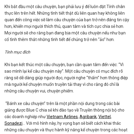
Khi bắt đầu một câu chuyện, bạn phải lưu ý để luôn đặt Tính chân
thực lên trên hết. Những tình tiết thật dù liên quan hay không liên
quan đến công việc sẽ làm câu chuyện của bạn trở nên đáng tin cậy
hơn, khiến mọi người thích thú, quan tâm và tích cực chia sẻ hơn.
Mọi người sẽ cho rằng bạn đang bịa một câu chuyện nếu như bạn
cố tình thêm thắt những tình tiết để chúng trở nên “ảo” hơn.
Tính mục đích
Khi bạn kết thúc một câu chuyện, bạn cần quan tâm đến việc: “Vì
sao mình lại kể câu chuyện này”. Một câu chuyện có mục đích rõ
ràng sẽ dễ dàng giúp người đọc, người nghe “thấm” hơn thông điệp
mà người kể chuyện muốn truyền tải thay vì cho rằng đó chỉ là
những câu chuyện vui, chuyện phiếm.
“Bánh xe câu chuyện” trên là một phần nội dung trong các bài
giảng được Blue C chia sẻ khi đào tạo về Truyền thông nội bộ cho
các doanh nghiệp như
Vietnam Airlines
,
Agribank
,
Viettel
,
Sonadezi
… Với mô hình này, hy vọng bạn sẽ biết cách khai thác
những câu chuyện và thực hành kỹ năng kể chuyện trong các hoạt