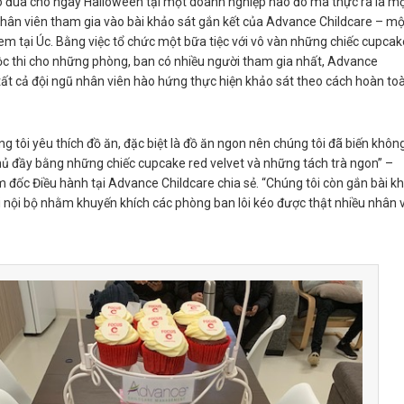
rò đùa cho ngày Halloween tại một doanh nghiệp nào đó mà thực ra là m
nhân viên tham gia vào bài khảo sát gắn kết của Advance Childcare – mộ
em tại Úc. Bằng việc tổ chức một bữa tiệc với vô vàn những chiếc cupcak
c thi cho những phòng, ban có nhiều người tham gia nhất, Advance
tất cả đội ngũ nhân viên hào hứng thực hiện khảo sát theo cách hoàn to
g tôi yêu thích đồ ăn, đặc biệt là đồ ăn ngon nên chúng tôi đã biến khôn
ủ đầy bằng những chiếc cupcake red velvet và những tách trà ngon” –
 đốc Điều hành tại Advance Childcare chia sẻ. “Chúng tôi còn gắn bài k
i nội bộ nhằm khuyến khích các phòng ban lôi kéo được thật nhiều nhân 