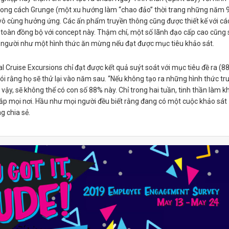
ong cách Grunge (một xu hướng làm “chao đảo” thời trang những năm 
vô cùng hưởng ứng. Các ấn phẩm truyền thông cũng được thiết kế với cá
toàn đồng bộ với concept này. Thậm chí, một số lãnh đạo cấp cao cũng
n người như một hình thức ăn mừng nếu đạt được mục tiêu khảo sát.
l Cruise Excursions chỉ đạt được kết quả suýt soát với mục tiêu đề ra (8
ói rằng họ sẽ thử lại vào năm sau. “Nếu không tạo ra những hình thức tr
vậy, sẽ không thể có con số 88% này. Chỉ trong hai tuần, tinh thần làm k
hắp mọi nơi. Hầu như mọi người đều biết rằng đang có một cuộc khảo sát
g chia sẻ.