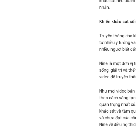
khảo sát nếu doanh
nhận.
Khiến khảo sát số
Truyền thông cho k
tư nhiều ý tưởng v
nhiều người biết đế
Nine là một đơn vị 
sống, giải trí và th
video để truyền thô
Như mọi video bản t
theo cách sáng tạo. 
quan trọng nhất củ
khảo sát và tầm qu
và chưa đạt của côn
Nine về điều họ thíc