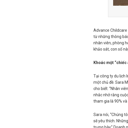
Advance Childcare 
từ những thông báo
nhân viên, phòng h
khảo sát, con số nà
Khoác một “chiếc 
Tại công ty du lịch
một chủ đề. Sara M
cho biết: “Nhân viên
nhắc nhở rằng cuộc
tham gia là 90% và 
Sara nói, “Chúng tô
sẽ yêu thích. Nhữn
trưng bày.” Doanh n