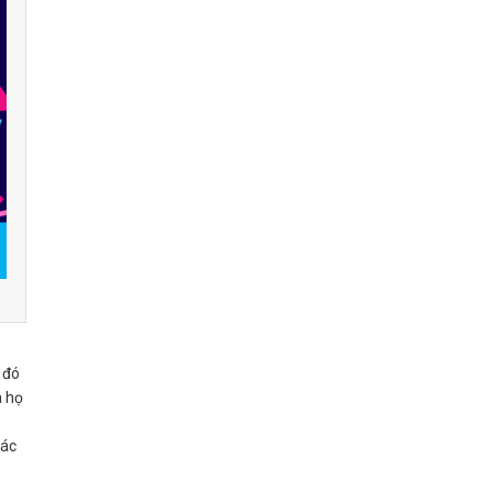
 đó
a họ
hác