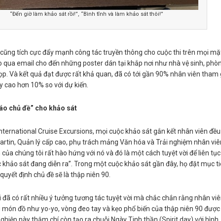
“Đến giờ làm khảo sát rồi!”, “Bình tĩnh và làm khảo sát thôi!”
cũng tích cực đẩy mạnh công tác truyền thông cho cuộc thi trên mọi mặ
 qua email cho đến những poster dán tại khắp nơi như nhà vệ sinh, phò
ọp. Và kết quả đạt được rất khả quan, đã có tới gần 90% nhân viên tham 
y cao hơn 10% so với dự kiến.
áo chủ đề” cho khảo sát
 International Cruise Excursions, mọi cuộc khảo sát gắn kết nhân viên đều
artin, Quản lý cấp cao, phụ trách mảng Văn hóa và Trải nghiệm nhân viê
 của chúng tôi rất hào hứng với nó và đó là một cách tuyệt vời để liên tục
 khảo sát đang diễn ra”. Trong một cuộc khảo sát gần đây, họ đặt mục t
quyết định chủ đề sẽ là thập niên 90.
i đã có rất nhiều ý tưởng tương tác tuyệt vời mà chắc chắn rằng nhân vi
g món đồ như yo-yo, vòng đeo tay và kẹo phổ biến của thập niên 90 được
ghiệp này thậm chí còn tạo ra chuỗi Ngày Tinh thần (Spirit day) với hình