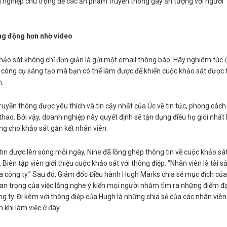
 nghiệp chú trọng để các ấn phẩm truyền thông gây ấn tượng với người
ng động hơn nhờ video
hảo sát không chỉ đơn giản là gửi một email thông báo. Hãy nghiêm túc 
à công cụ sáng tạo mà bạn có thể làm được để khiến cuộc khảo sát được 
n.
truyền thông được yêu thích và tin cậy nhất của Úc về tin tức, phong cách
ể thao. Bởi vậy, doanh nghiệp này quyết định sẽ tận dụng điều họ giỏi nhất 
ng cho khảo sát gắn kết nhân viên.
in được lên sóng mỗi ngày, Nine đã lồng ghép thông tin về cuộc khảo sá
Biên tập viên giới thiệu cuộc khảo sát với thông điệp: “Nhân viên là tài s
a công ty.” Sau đó, Giám đốc Điều hành Hugh Marks chia sẻ mục đích của
an trọng của việc lắng nghe ý kiến mọi người nhằm tìm ra những điểm đ
g ty. Đi kèm với thông điệp của Hugh là những chia sẻ của các nhân viên 
h khi làm việc ở đây.