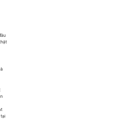
đầu
thật
là
t
ản
ạt
tại