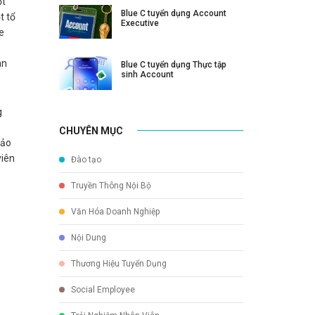
ột
Blue C tuyển dụng Account
t tổ
Executive
e
àn
Blue C tuyển dụng Thực tập
sinh Account
g
CHUYÊN MỤC
hảo
viên
Đào tạo
Truyền Thông Nội Bộ
Văn Hóa Doanh Nghiệp
Nội Dung
Thương Hiệu Tuyển Dụng
Social Employee