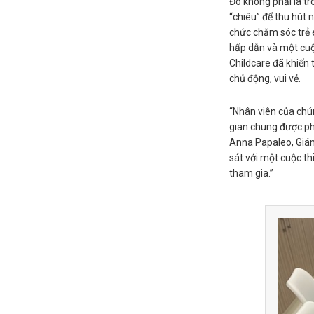
Đó không phải là t
“chiêu” để thu hút 
chức chăm sóc trẻ 
hấp dẫn và một cuộ
Childcare đã khiến 
chủ động, vui vẻ.
“Nhân viên của chún
gian chung được ph
Anna Papaleo, Giám
sát với một cuộc th
tham gia.”