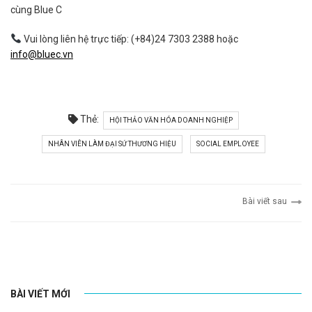
cùng Blue C
Vui lòng liên hệ trực tiếp: (+84)24 7303 2388 hoặc
info@bluec.vn
Thẻ:
HỘI THẢO VĂN HÓA DOANH NGHIỆP
NHÂN VIÊN LÀM ĐẠI SỨ THƯƠNG HIỆU
SOCIAL EMPLOYEE
Bài viết sau
BÀI VIẾT MỚI