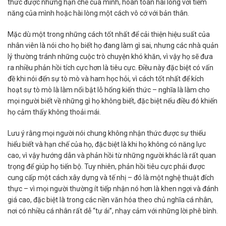
thức được những hạn chế của mình, hoàn toàn hài lòng với tiềm
năng của mình hoặc hài lòng một cách vô cớ với bản thân.
Mặc dù một trong những cách tốt nhất để cải thiện hiệu suất của
nhân viên là nói cho họ biết họ đang làm gì sai, nhưng các nhà quản
lý thường tránh những cuộc trò chuyện khó khăn, vì vậy họ sẽ đưa
ra nhiều phản hồi tích cực hơn là tiêu cực. Điều này đặc biệt có vấn
đề khi nói đến sự tò mò và ham học hỏi, vì cách tốt nhất để kích
hoạt sự tò mò là làm nổi bật lỗ hổng kiến ​​thức – nghĩa là làm cho
mọi người biết về những gì họ không biết, đặc biệt nếu điều đó khiến
họ cảm thấy không thoải mái.
Lưu ý rằng mọi người nói chung không nhận thức được sự thiếu
hiểu biết và hạn chế của họ, đặc biệt là khi họ không có năng lực
cao, vì vậy hướng dẫn và phản hồi từ những người khác là rất quan
trọng để giúp họ tiến bộ. Tuy nhiên, phản hồi tiêu cực phải được
cung cấp một cách xây dựng và tế nhị – đó là một nghệ thuật đích
thực – vì mọi người thường ít tiếp nhận nó hơn là khen ngợi và đánh
giá cao, đặc biệt là trong các nền văn hóa theo chủ nghĩa cá nhân,
nơi có nhiều cá nhân rất dễ “tự ái”, nhạy cảm với những lời phê bình.