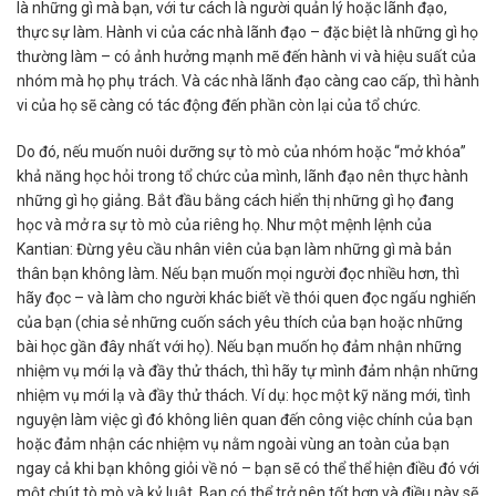
là những gì mà bạn, với tư cách là người quản lý hoặc lãnh đạo,
thực sự làm. Hành vi của các nhà lãnh đạo – đặc biệt là những gì họ
thường làm – có ảnh hưởng mạnh mẽ đến hành vi và hiệu suất của
nhóm mà họ phụ trách. Và các nhà lãnh đạo càng cao cấp, thì hành
vi của họ sẽ càng có tác động đến phần còn lại của tổ chức.
Do đó, nếu muốn nuôi dưỡng sự tò mò của nhóm hoặc “mở khóa”
khả năng học hỏi trong tổ chức của mình, lãnh đạo nên thực hành
những gì họ giảng. Bắt đầu bằng cách hiển thị những gì họ đang
học và mở ra sự tò mò của riêng họ. Như một mệnh lệnh của
Kantian: Đừng yêu cầu nhân viên của bạn làm những gì mà bản
thân bạn không làm. Nếu bạn muốn mọi người đọc nhiều hơn, thì
hãy đọc – và làm cho người khác biết về thói quen đọc ngấu nghiến
của bạn (chia sẻ những cuốn sách yêu thích của bạn hoặc những
bài học gần đây nhất với họ). Nếu bạn muốn họ đảm nhận những
nhiệm vụ mới lạ và đầy thử thách, thì hãy tự mình đảm nhận những
nhiệm vụ mới lạ và đầy thử thách. Ví dụ: học một kỹ năng mới, tình
nguyện làm việc gì đó không liên quan đến công việc chính của bạn
hoặc đảm nhận các nhiệm vụ nằm ngoài vùng an toàn của bạn
ngay cả khi bạn không giỏi về nó – bạn sẽ có thể thể hiện điều đó với
một chút tò mò và kỷ luật. Bạn có thể trở nên tốt hơn và điều này sẽ