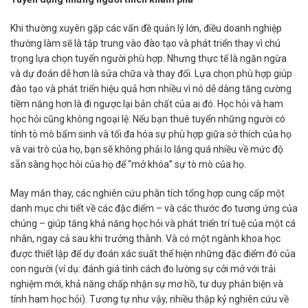
Khi thường xuyên gặp các vấn đề quản lý lớn, điều doanh nghiệp
thường làm sẽ là tập trung vào đào tạo và phát triển thay vì chú
trọng lựa chọn tuyển người phù hợp. Nhưng thực tế là ngăn ngừa
và dự đoán dễ hơn là sửa chữa và thay đổi. Lựa chọn phù hợp giúp
đào tạo và phát triển hiệu quả hơn nhiều vì nó dễ dàng tăng cường
tiềm năng hơn là đi ngược lại bản chất của ai đó. Học hỏi và ham
học hỏi cũng không ngoại lệ: Nếu bạn thuê tuyển những người có
tính tò mò bẩm sinh và tối đa hóa sự phù hợp giữa sở thích của họ
và vai trò của họ, bạn sẽ không phải lo lắng quá nhiều về mức độ
sẵn sàng học hỏi của họ để “mở khóa” sự tò mò của họ.
May mắn thay, các nghiên cứu phân tích tổng hợp cung cấp một
danh mục chi tiết về các đặc điểm – và các thước đo tương ứng của
chúng – giúp tăng khả năng học hỏi và phát triển trí tuệ của một cá
nhân, ngay cả sau khi trưởng thành. Và có một ngành khoa học
được thiết lập để dự đoán xác suất thể hiện những đặc điểm đó của
con người (ví dụ: đánh giá tính cách đo lường sự cởi mở với trải
nghiệm mới, khả năng chấp nhận sự mơ hồ, tư duy phản biện và
tính ham học hỏi). Tương tự như vậy, nhiều thập kỷ nghiên cứu về