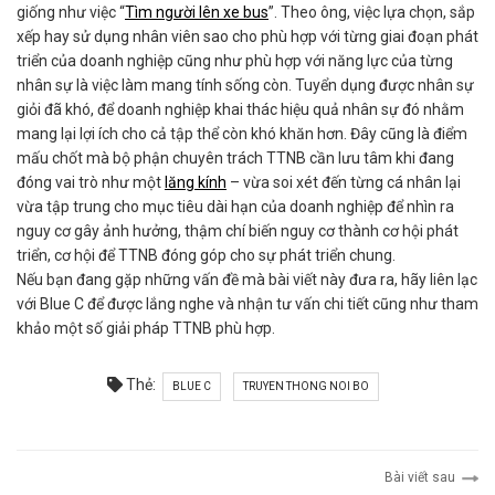
giống như việc
“
Tìm người lên xe bus
”
. Theo ông, việc lựa chọn, sắp
xếp hay sử dụng nhân viên sao cho phù hợp với từng giai đoạn phát
triển của doanh nghiệp cũng như phù hợp với năng lực của từng
nhân sự là việc làm mang tính sống còn. Tuyển dụng được nhân sự
giỏi đã khó, để doanh nghiệp khai thác hiệu quả nhân sự đó nhằm
mang lại lợi ích cho cả tập thể còn khó khăn hơn. Đây cũng là điểm
mấu chốt mà bộ phận chuyên trách TTNB cần lưu tâm khi đang
đóng vai trò như một
lăng kính
– vừa soi xét đến từng cá nhân lại
vừa tập trung cho
mục tiêu dài hạn
của doanh nghiệp để nhìn ra
nguy cơ gây ảnh hưởng, thậm chí biến nguy cơ thành cơ hội phát
triển, cơ hội để TTNB đóng góp cho sự phát triển chung.
Nếu bạn đang gặp những vấn đề mà bài viết này đưa ra, hãy liên lạc
với Blue C để được lắng nghe và nhận tư vấn chi tiết cũng như tham
khảo một số
giải pháp TTNB
phù hợp.
Thẻ:
BLUE C
TRUYEN THONG NOI BO
Bài viết sau