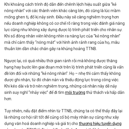
Khi khoảng cách trình độ dẫn đến chênh lệch hiệu suất giữa “kẻ
nông nhàn” với các thành viên khác càng lớn, đó cũng là lúc mầm
mống ghen tị, đố kị nảy sinh. Điều này sẽ càng nghiêm trọng hơn
nếu doanh nghiệp không có cơ chế rõ ràng trong việc đánh giá năng
lực cũng như không xây dựng được lộ trình phát triển cho nhân sự.
Khi số đông nhân viên không nhìn ra năng lực của “kẻ nông nhàn”
mà chỉ cảm thấy “nóng mắt” với hình ảnh rảnh rang của họ, mâu
thuẫn lớn dần chắc chắn gây ra khủng hoảng TTNB.
Ngược lại, có quá nhiều thời gian rảnh rỗi mà không được thăng
hạng hay bước lên giai đoạn mới trên lộ trình phát triển cũng là vấn
đề lớn đối với những “kẻ nông nhàn”. Họ – nhẹ thì cảm thấy không
được ghi nhận, từ đó chán nản và thiếu động lực trong công việc.
Khi kéo dài và trở nên nghiêm trọng, những cá nhân này dễ nảy
sinh suy nghĩ “nhảy việc” để đi tìm
môi trường
thử thách và hấp dẫn
hơn.
Tuy nhiên, nếu đặt điểm nhìn từ TTNB, chúng ta có thể thấy đây lại
là những cơ hội rất tốt để củng cố bộ máy nhân sự cũng như xây
dựng văn hoá doanh nghiệp và giá trị cho
thương hiệu tuyển dụng