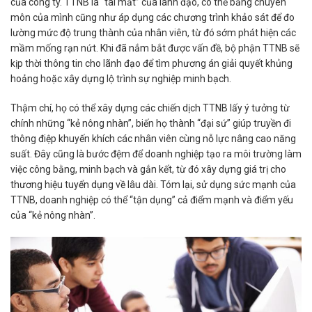
của công ty. TTNB là “tai mắt” của lãnh đạo, có thể bằng chuyên
môn của mình cũng như áp dụng các
chương trình khảo sát để đo
lường mức độ trung thành
của nhân viên, từ đó sớm phát hiện các
mầm mống rạn nứt. Khi đã nắm bắt được vấn đề, bộ phận TTNB sẽ
kịp thời thông tin cho lãnh đạo để tìm phương án giải quyết khủng
hoảng hoặc xây dựng lộ trình sự nghiệp minh bạch.
Thậm chí, họ có thể xây dựng các
chiến dịch TTNB
lấy ý tưởng từ
chính những “kẻ nông nhàn”,
biến họ thành “đại sứ”
giúp truyền đi
thông điệp khuyến khích các nhân viên cùng nỗ lực nâng cao năng
suất. Đây cũng là bước đệm để doanh nghiệp tạo ra môi trường làm
việc công bằng, minh bạch và gắn kết, từ đó
xây dựng giá trị cho
thương hiệu tuyển dụng
về lâu dài. Tóm lại, sử dụng sức mạnh của
TTNB, doanh nghiệp có thể “tận dụng” cả điểm mạnh và điểm yếu
của “kẻ nông nhàn”.