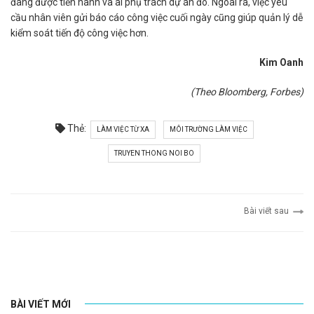
đang được tiến hành và ai phụ trách dự án đó. Ngoài ra, việc yêu
cầu nhân viên gửi báo cáo công việc cuối ngày cũng giúp quản lý dễ
kiểm soát tiến độ công việc hơn.
Kim Oanh
(Theo Bloomberg, Forbes)
Thẻ:
LÀM VIỆC TỪ XA
MÔI TRƯỜNG LÀM VIỆC
TRUYEN THONG NOI BO
Bài viết sau
BÀI VIẾT MỚI