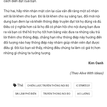
cách diễn đạt của bạn.
Thứ hai, hãy nhìn nhận mặt còn lại của vấn đề rằng một số nhận
xét là lời khen cho bạn. Đó là lời khen cho sự sáng tạo, đổi mới nội
dung bạn đem lại và khiến thông điệp truyền đạt tới họ đúng và đủ.
Điều có ý nghĩa hơn cả là họ đã có phản hồi cho nội dung bạn đưa
ra và bạn có thể hỗ trợ họ tốt hơn bằng việc đưa ra những câu trả
lời thêm cho thông điệp, chẳng hạn như thông điệp này hướng đến
đối tượng nào hay thông điệp này nhằm giúp nhân viên đạt được
điều gì. Đôi lúc bạn sẽ thấy, những điều chúng ta làm có giá trị hơn
những gì chúng ta tưởng tượng.
Kim Oanh
(Theo Alive With Ideas)
Thẻ:
CHIẾN LƯỢC TRUYỀN THÔNG NỘI BỘ
IC STRATEGY
SAI LẦM PHỔ BIẾN
TRUYEN THONG NOI BO
ĐO LƯỜNG