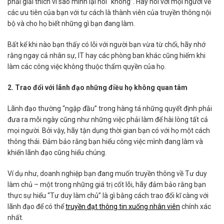
phải giải thích vì sao mình lại nói “không”. Hãy nói với mọi người về
các ưu tiên của bạn với tư cách là thành viên của truyền thông nội
bộ và cho họ biết những gì bạn đang làm.
Bất kể khi nào bạn thấy có lỗi với người bạn vừa từ chối, hãy nhớ
rằng ngay cả nhân sự, IT hay các phòng ban khác cũng hiếm khi
làm các công việc không thuộc thẩm quyền của họ.
2. Trao đổi với lãnh đạo những điều họ không quan tâm
Lãnh đạo thường “ngập đầu” trong hàng tá những quyết định phải
đưa ra mỗi ngày cũng như những việc phải làm để hài lòng tất cả
mọi người. Bởi vậy, hãy tận dụng thời gian bạn có với họ một cách
thông thái. Đảm bảo rằng bạn hiểu công việc mình đang làm và
khiến lãnh đạo cũng hiểu chúng.
Ví dụ như, doanh nghiệp bạn đang muốn truyền thông về Tư duy
làm chủ – một trong những giá trị cốt lõi, hãy đảm bảo rằng bạn
thực sự hiểu “Tư duy làm chủ” là gì bằng cách trao đổi kĩ càng với
lãnh đạo để có thể
truyền đạt thông tin xuống nhân viên
chính xác
nhất.