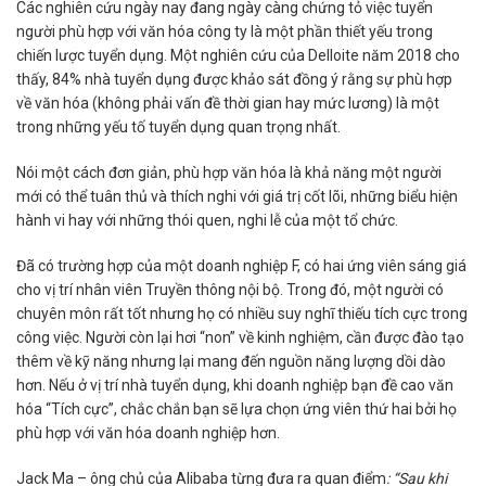
Các nghiên cứu ngày nay đang ngày càng chứng tỏ việc tuyển
người phù hợp với văn hóa công ty là một phần thiết yếu trong
chiến lược tuyển dụng. Một nghiên cứu của Delloite năm 2018 cho
thấy, 84% nhà tuyển dụng được khảo sát đồng ý rằng sự phù hợp
về văn hóa (không phải vấn đề thời gian hay mức lương) là một
trong những yếu tố tuyển dụng quan trọng nhất.
Nói một cách đơn giản, phù hợp văn hóa là khả năng một người
mới có thể tuân thủ và thích nghi với giá trị cốt lõi, những biểu hiện
hành vi hay với những thói quen, nghi lễ của một tổ chức.
Đã có trường hợp của một doanh nghiệp F, có hai ứng viên sáng giá
cho vị trí nhân viên Truyền thông nội bộ. Trong đó, một người có
chuyên môn rất tốt nhưng họ có nhiều suy nghĩ thiếu tích cực trong
công việc. Người còn lại hơi “non” về kinh nghiệm, cần được đào tạo
thêm về kỹ năng nhưng lại mang đến nguồn năng lượng dồi dào
hơn. Nếu ở vị trí nhà tuyển dụng, khi doanh nghiệp bạn đề cao văn
hóa “Tích cực”, chắc chắn bạn sẽ lựa chọn ứng viên thứ hai bởi họ
phù hợp với văn hóa doanh nghiệp hơn.
Jack Ma – ông chủ của Alibaba từng đưa ra quan điểm
:
“Sau khi