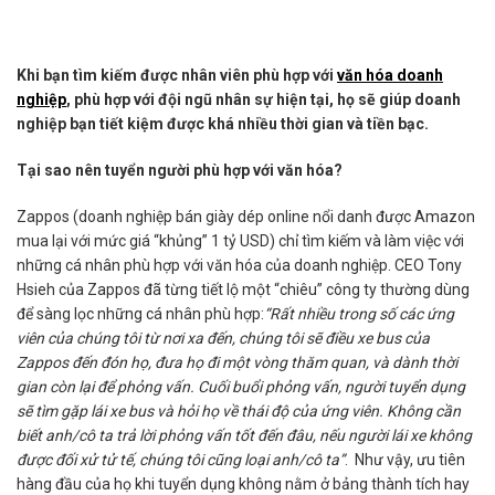
Khi bạn tìm kiếm được nhân viên phù hợp với
văn hóa doanh
nghiệp
, phù hợp với đội ngũ nhân sự hiện tại, họ sẽ giúp doanh
nghiệp bạn tiết kiệm được khá nhiều thời gian và tiền bạc.
Tại sao nên tuyển người phù hợp với văn hóa?
Zappos (doanh nghiệp bán giày dép online nổi danh được Amazon
mua lại với mức giá “khủng” 1 tỷ USD) chỉ tìm kiếm và làm việc với
những cá nhân phù hợp với văn hóa của doanh nghiệp. CEO Tony
Hsieh của Zappos đã từng tiết lộ một “chiêu” công ty thường dùng
để sàng lọc những cá nhân phù hợp:
“Rất nhiều trong số các ứng
viên của chúng tôi từ nơi xa đến, chúng tôi sẽ điều xe bus của
Zappos đến đón họ, đưa họ đi một vòng thăm quan, và dành thời
gian còn lại để phỏng vấn. Cuối buổi phỏng vấn, người tuyển dụng
sẽ tìm gặp lái xe bus và hỏi họ về thái độ của ứng viên. Không cần
biết anh/cô ta trả lời phỏng vấn tốt đến đâu, nếu người lái xe không
được đối xử tử tế, chúng tôi cũng loại anh/cô ta”
. Như vậy, ưu tiên
hàng đầu của họ khi tuyển dụng không nằm ở bảng thành tích hay