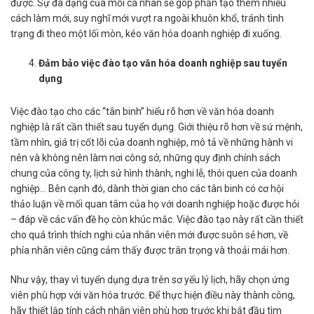
được. Sự đa dạng của mỗi cá nhân sẽ góp phần tạo thêm nhiều
cách làm mới, suy nghĩ mới vượt ra ngoài khuôn khổ, tránh tình
trạng đi theo một lối mòn, kéo văn hóa doanh nghiệp đi xuống.
Đảm bảo việc đào tạo văn hóa doanh nghiệp sau tuyển
dụng
Việc đào tạo cho các “tân binh” hiểu rõ hơn về văn hóa doanh
nghiệp là rất cần thiết sau tuyển dụng. Giới thiệu rõ hơn về sứ mệnh,
tầm nhìn, giá trị cốt lõi của doanh nghiệp, mô tả về những hành vi
nên và không nên làm nơi công sở, những quy định chính sách
chung của công ty, lịch sử hình thành, nghi lễ, thói quen của doanh
nghiệp… Bên cạnh đó, dành thời gian cho các tân binh có cơ hội
thảo luận về mối quan tâm của họ với doanh nghiệp hoặc được hỏi
– đáp về các vấn đề họ còn khúc mắc. Việc đào tạo này rất cần thiết
cho quá trình thích nghi của nhân viên mới được suôn sẻ hơn, về
phía nhân viên cũng cảm thấy được trân trọng và thoải mái hơn.
Như vậy, thay vì tuyển dụng dựa trên sơ yếu lý lịch, hãy chọn ứng
viên phù hợp với văn hóa trước. Để thực hiện điều này thành công,
hãy thiết lập tính cách nhân viên phù hợp trước khi bắt đầu tìm