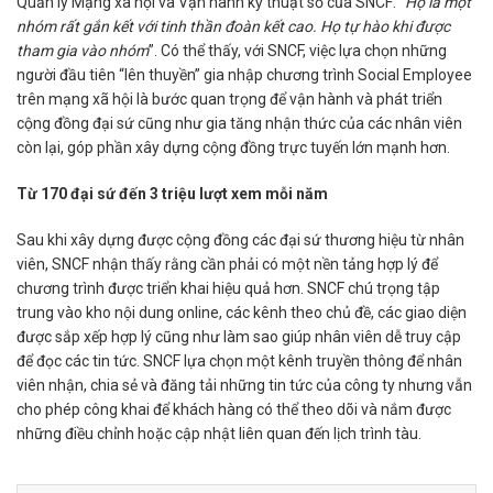
Quản lý Mạng xã hội và Vận hành kỹ thuật số của SNCF: “
Họ là một
nhóm rất gắn kết với tinh thần đoàn kết cao. Họ tự hào khi được
tham gia vào nhóm
”. Có thể thấy, với SNCF, việc lựa chọn những
người đầu tiên “lên thuyền” gia nhập chương trình Social Employee
trên mạng xã hội là bước quan trọng để vận hành và phát triển
cộng đồng đại sứ cũng như gia tăng nhận thức của các nhân viên
còn lại, góp phần xây dựng cộng đồng trực tuyến lớn mạnh hơn.
Từ 170 đại sứ đến 3 triệu lượt xem mỗi năm
Sau khi xây dựng được cộng đồng các đại sứ thương hiệu từ nhân
viên, SNCF nhận thấy rằng cần phải có một nền tảng hợp lý để
chương trình được triển khai hiệu quả hơn. SNCF chú trọng tập
trung vào kho nội dung online, các kênh theo chủ đề, các giao diện
được sắp xếp hợp lý cũng như làm sao giúp nhân viên dễ truy cập
để đọc các tin tức. SNCF lựa chọn một kênh truyền thông để nhân
viên nhận, chia sẻ và đăng tải những tin tức của công ty nhưng vẫn
cho phép công khai để khách hàng có thể theo dõi và nắm được
những điều chỉnh hoặc cập nhật liên quan đến lịch trình tàu.