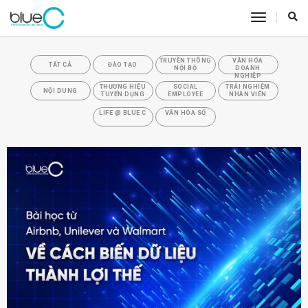
toggle
navigatio
TRUYỀN THÔNG
VĂN HÓA
TẤT CẢ
ĐÀO TẠO
NỘI BỘ
DOANH
NGHIỆP
THƯƠNG HIỆU
SOCIAL
TRẢI NGHIỆM
NỘI DUNG
TUYỂN DỤNG
EMPLOYEE
NHÂN VIÊN
LIFE @ BLUE C
VĂN HÓA SỐ