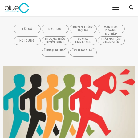
toggle
navigatio
TRUYỀN THÔNG
VĂN HÓA
TẤT CẢ
ĐÀO TẠO
NỘI BỘ
DOANH
NGHIỆP
THƯƠNG HIỆU
SOCIAL
TRẢI NGHIỆM
NỘI DUNG
TUYỂN DỤNG
EMPLOYEE
NHÂN VIÊN
LIFE @ BLUE C
VĂN HÓA SỐ