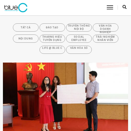
toggle
navigatio
TRUYỀN THÔNG
VĂN HÓA
TẤT CẢ
ĐÀO TẠO
NỘI BỘ
DOANH
NGHIỆP
THƯƠNG HIỆU
SOCIAL
TRẢI NGHIỆM
NỘI DUNG
TUYỂN DỤNG
EMPLOYEE
NHÂN VIÊN
LIFE @ BLUE C
VĂN HÓA SỐ